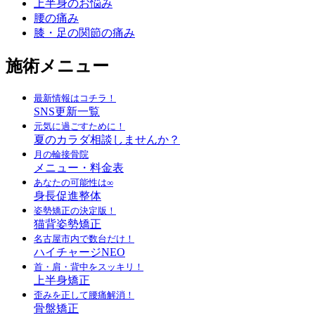
上半身のお悩み
腰の痛み
膝・足の関節の痛み
施術メニュー
最新情報はコチラ！
SNS更新一覧
元気に過ごすために！
夏のカラダ相談しませんか？
月の輪接骨院
メニュー・料金表
あなたの可能性は∞
身長促進整体
姿勢矯正の決定版！
猫背姿勢矯正
名古屋市内で数台だけ！
ハイチャージNEO
首・肩・背中をスッキリ！
上半身矯正
歪みを正して腰痛解消！
骨盤矯正