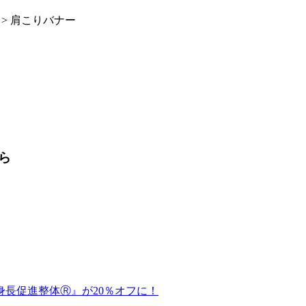
>
肩こりバナー
ら
身長促進整体Ⓡ』が20％オフに！