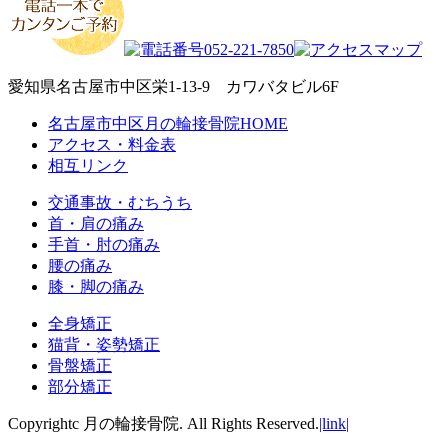
愛知県名古屋市中区栄1-13-9 カワバタビル6F
名古屋市中区月の輪接骨院HOME
アクセス・料金表
相互リンク
交通事故・むちうち
首・肩の痛み
手首・肘の痛み
腰の痛み
膝・脚の痛み
全身矯正
猫背・姿勢矯正
骨盤矯正
部分矯正
Copyrightc 月の輪接骨院. All Rights Reserved.
|link|