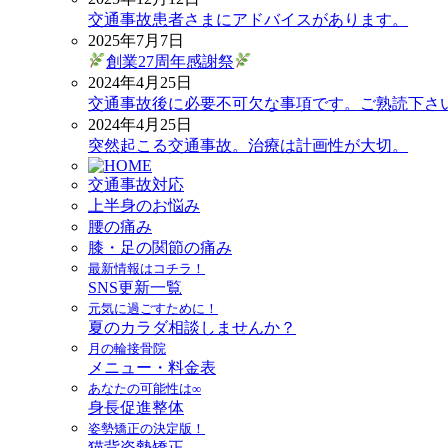
交通事故患者さまにアドバイスがあります。
2025年7月7日
創業27周年感謝祭
2024年4月25日
交通事故後に必要不可欠な事項です。ご熟読下さ
2024年4月25日
突然起こる交通事故。治療は計画性が大切。
交通事故対応
上半身のお悩み
腰の痛み
膝・足の関節の痛み
最新情報はコチラ！
SNS更新一覧
元気に過ごすために！
夏のカラダ相談しませんか？
月の輪接骨院
メニュー・料金表
あなたの可能性は∞
身長促進整体
姿勢矯正の決定版！
猫背姿勢矯正