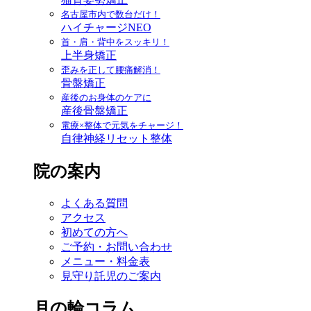
名古屋市内で数台だけ！
ハイチャージNEO
首・肩・背中をスッキリ！
上半身矯正
歪みを正して腰痛解消！
骨盤矯正
産後のお身体のケアに
産後骨盤矯正
電療×整体で元気をチャージ！
自律神経リセット整体
院の案内
よくある質問
アクセス
初めての方へ
ご予約・お問い合わせ
メニュー・料金表
見守り託児のご案内
月の輪コラム