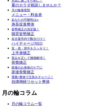
元気に過ごすために！
夏のカラダ相談しませんか？
月の輪接骨院
メニュー・料金表
あなたの可能性は∞
身長促進整体
姿勢矯正の決定版！
猫背姿勢矯正
名古屋市内で数台だけ！
ハイチャージNEO
首・肩・背中をスッキリ！
上半身矯正
歪みを正して腰痛解消！
骨盤矯正
産後のお身体のケアに
産後骨盤矯正
電療×整体で元気をチャージ！
自律神経リセット整体
月の輪コラム
月の輪コラム一覧