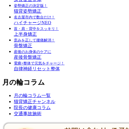
姿勢矯正の決定版！
猫背姿勢矯正
名古屋市内で数台だけ！
ハイチャージNEO
首・肩・背中をスッキリ！
上半身矯正
歪みを正して腰痛解消！
骨盤矯正
産後のお身体のケアに
産後骨盤矯正
電療×整体で元気をチャージ！
自律神経リセット整体
月の輪コラム
月の輪コラム一覧
猫背矯正チャンネル
院長の健康コラム
交通事故施術