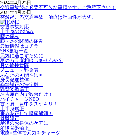
2024年4月25日
交通事故後に必要不可欠な事項です。ご熟読下さい！
2024年4月25日
突然起こる交通事故。治療は計画性が大切。
交通事故対応
上半身のお悩み
腰の痛み
膝・足の関節の痛み
最新情報はコチラ！
SNS更新一覧
元気に過ごすために！
夏のカラダ相談しませんか？
月の輪接骨院
メニュー・料金表
あなたの可能性は∞
身長促進整体
姿勢矯正の決定版！
猫背姿勢矯正
名古屋市内で数台だけ！
ハイチャージNEO
首・肩・背中をスッキリ！
上半身矯正
歪みを正して腰痛解消！
骨盤矯正
産後のお身体のケアに
産後骨盤矯正
電療×整体で元気をチャージ！