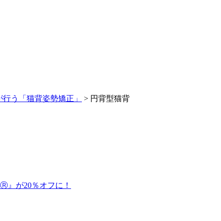
が行う「猫背姿勢矯正」
>
円背型猫背
Ⓡ』が20％オフに！