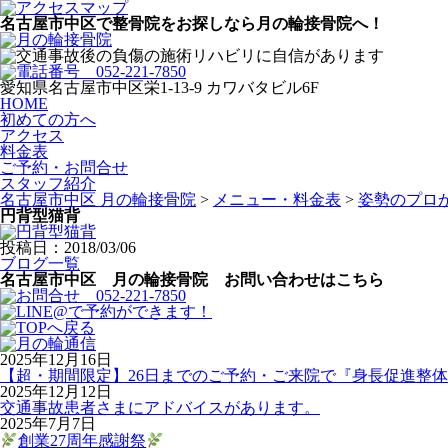
名古屋市中区で整骨院をお探しなら月の輪接骨院へ！
愛知県名古屋市中区栄1-13-9 カワバタビル6F
HOME
初めての方へ
アクセス
料金表
ご予約・お問合せ
スタッフ紹介
名古屋市中区 月の輪接骨院
>
メニュー・料金表
>
姿勢のプロ
円背型猫背
投稿日：2018/03/06
ブログ一覧
名古屋市中区 月の輪接骨院 お問い合わせはこちら
2025年12月16日
【超・期間限定】26日までのご予約・ご来院で『身長促進整体
2025年12月12日
交通事故患者さまにアドバイスがあります。
2025年7月7日
創業27周年感謝祭