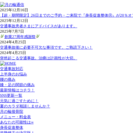
2025年12月16日
【超・期間限定】26日までのご予約・ご来院で『身長促進整体Ⓡ』が20％オ
2025年12月12日
交通事故患者さまにアドバイスがあります。
2025年7月7日
創業27周年感謝祭
2024年4月25日
交通事故後に必要不可欠な事項です。ご熟読下さい！
2024年4月25日
突然起こる交通事故。治療は計画性が大切。
交通事故対応
上半身のお悩み
腰の痛み
膝・足の関節の痛み
最新情報はコチラ！
SNS更新一覧
元気に過ごすために！
夏のカラダ相談しませんか？
月の輪接骨院
メニュー・料金表
あなたの可能性は∞
身長促進整体
姿勢矯正の決定版！