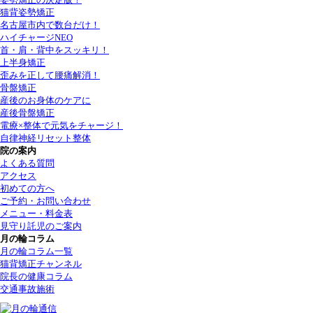
猫背姿勢矯正
名古屋市内で数台だけ！
ハイチャージNEO
首・肩・背中をスッキリ！
上半身矯正
歪みを正して腰痛解消！
骨盤矯正
産後のお身体のケアに
産後骨盤矯正
電療×整体で元気をチャージ！
自律神経リセット整体
院の案内
よくある質問
アクセス
初めての方へ
ご予約・お問い合わせ
メニュー・料金表
見守り託児のご案内
月の輪コラム
月の輪コラム一覧
猫背矯正チャンネル
院長の健康コラム
交通事故施術