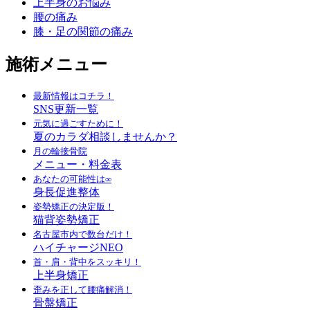
上半身のお悩み
腰の痛み
膝・足の関節の痛み
施術メニュー
最新情報はコチラ！
SNS更新一覧
元気に過ごすために！
夏のカラダ相談しませんか？
月の輪接骨院
メニュー・料金表
あなたの可能性は∞
身長促進整体
姿勢矯正の決定版！
猫背姿勢矯正
名古屋市内で数台だけ！
ハイチャージNEO
首・肩・背中をスッキリ！
上半身矯正
歪みを正して腰痛解消！
骨盤矯正