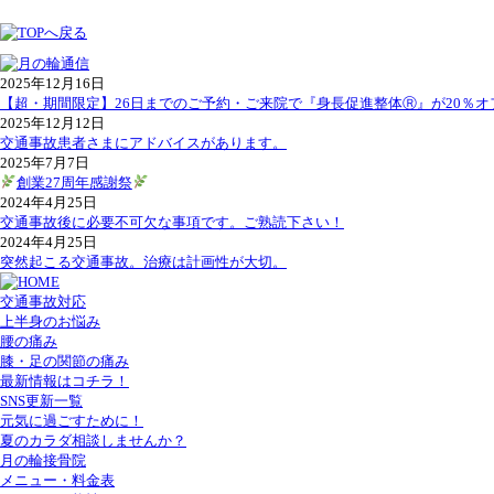
2025年12月16日
【超・期間限定】26日までのご予約・ご来院で『身長促進整体Ⓡ』が20％オ
2025年12月12日
交通事故患者さまにアドバイスがあります。
2025年7月7日
創業27周年感謝祭
2024年4月25日
交通事故後に必要不可欠な事項です。ご熟読下さい！
2024年4月25日
突然起こる交通事故。治療は計画性が大切。
交通事故対応
上半身のお悩み
腰の痛み
膝・足の関節の痛み
最新情報はコチラ！
SNS更新一覧
元気に過ごすために！
夏のカラダ相談しませんか？
月の輪接骨院
メニュー・料金表