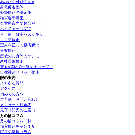
あなたの可能性は∞
身長促進整体
姿勢矯正の決定版！
猫背姿勢矯正
名古屋市内で数台だけ！
ハイチャージNEO
首・肩・背中をスッキリ！
上半身矯正
歪みを正して腰痛解消！
骨盤矯正
産後のお身体のケアに
産後骨盤矯正
電療×整体で元気をチャージ！
自律神経リセット整体
院の案内
よくある質問
アクセス
初めての方へ
ご予約・お問い合わせ
メニュー・料金表
見守り託児のご案内
月の輪コラム
月の輪コラム一覧
猫背矯正チャンネル
院長の健康コラム