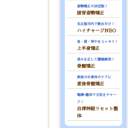
姿勢矯正の決定版！
猫背姿勢矯正
名古屋市内で数台だけ！
ハイチャージNEO
首・肩・背中をスッキリ！
上半身矯正
歪みを正して腰痛解消！
骨盤矯正
産後のお身体のケアに
産後骨盤矯正
電療×整体で元気をチャー
ジ！
自律神経リセット整
体