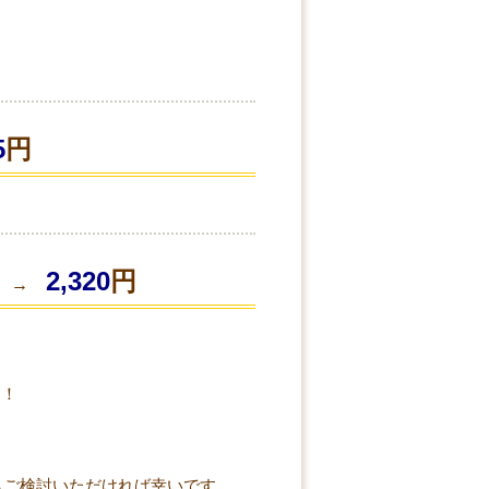
5
円
2,320
円
円 →
す！
もご検討いただければ幸いです。