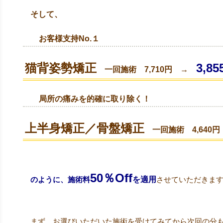
そして、
お客様支持No.１
猫背姿勢矯正
3,85
一回施術 7,710円 →
局所の痛みを的確に取り除く！
上半身矯正／骨盤矯正
一回施術 4,640
50％Off
のように、施術料
を適用
させていただきま
まず、お選びいただいた施術を受けてみてから次回の分