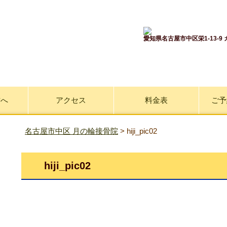
輪接骨院へ！
愛知県名古屋市中区栄1-13-9
方へ
アクセス
料金表
ご予
名古屋市中区 月の輪接骨院
>
hiji_pic02
hiji_pic02