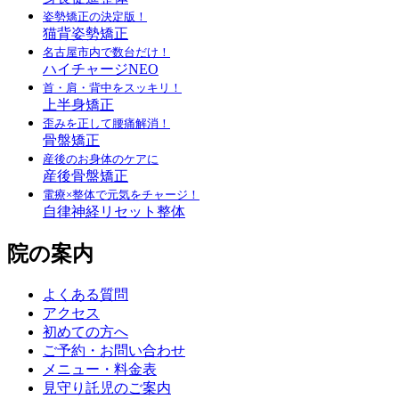
姿勢矯正の決定版！
猫背姿勢矯正
名古屋市内で数台だけ！
ハイチャージNEO
首・肩・背中をスッキリ！
上半身矯正
歪みを正して腰痛解消！
骨盤矯正
産後のお身体のケアに
産後骨盤矯正
電療×整体で元気をチャージ！
自律神経リセット整体
院の案内
よくある質問
アクセス
初めての方へ
ご予約・お問い合わせ
メニュー・料金表
見守り託児のご案内