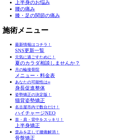
上半身のお悩み
腰の痛み
膝・足の関節の痛み
施術メニュー
最新情報はコチラ！
SNS更新一覧
元気に過ごすために！
夏のカラダ相談しませんか？
月の輪接骨院
メニュー・料金表
あなたの可能性は∞
身長促進整体
姿勢矯正の決定版！
猫背姿勢矯正
名古屋市内で数台だけ！
ハイチャージNEO
首・肩・背中をスッキリ！
上半身矯正
歪みを正して腰痛解消！
骨盤矯正