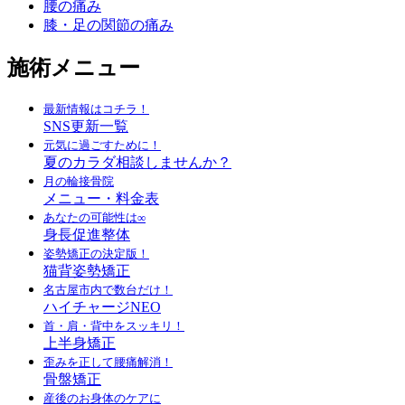
腰の痛み
膝・足の関節の痛み
施術メニュー
最新情報はコチラ！
SNS更新一覧
元気に過ごすために！
夏のカラダ相談しませんか？
月の輪接骨院
メニュー・料金表
あなたの可能性は∞
身長促進整体
姿勢矯正の決定版！
猫背姿勢矯正
名古屋市内で数台だけ！
ハイチャージNEO
首・肩・背中をスッキリ！
上半身矯正
歪みを正して腰痛解消！
骨盤矯正
産後のお身体のケアに