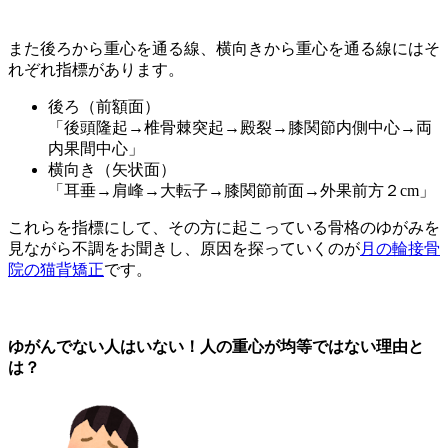
また後ろから重心を通る線、横向きから重心を通る線にはそ
れぞれ指標があります。
後ろ（前額面）
「後頭隆起→椎骨棘突起→殿裂→膝関節内側中心→両
内果間中心」
横向き（矢状面）
「耳垂→肩峰→大転子→膝関節前面→外果前方２cm」
これらを指標にして、その方に起こっている骨格のゆがみを
見ながら不調をお聞きし、原因を探っていくのが
月の輪接骨
院の猫背矯正
です。
ゆがんでない人はいない！人の重心が均等ではない理由と
は？