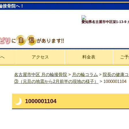
輪接骨院へ！
愛知県名古屋市中区栄1-13-9
方へ
アクセス
料金表
ご予
名古屋市中区 月の輪接骨院
>
月の輪コラム
>
院長の健康コ
③（元旦の地震から2月前半の現地の様子）
>
1000001104
1000001104