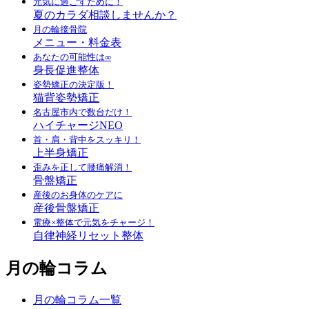
元気に過ごすために！
夏のカラダ相談しませんか？
月の輪接骨院
メニュー・料金表
あなたの可能性は∞
身長促進整体
姿勢矯正の決定版！
猫背姿勢矯正
名古屋市内で数台だけ！
ハイチャージNEO
首・肩・背中をスッキリ！
上半身矯正
歪みを正して腰痛解消！
骨盤矯正
産後のお身体のケアに
産後骨盤矯正
電療×整体で元気をチャージ！
自律神経リセット整体
月の輪コラム
月の輪コラム一覧